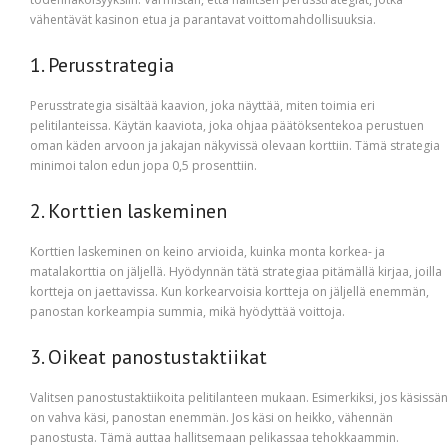
vähentävät kasinon etua ja parantavat voittomahdollisuuksia.
1. Perusstrategia
Perusstrategia sisältää kaavion, joka näyttää, miten toimia eri
pelitilanteissa. Käytän kaaviota, joka ohjaa päätöksentekoa perustuen
oman käden arvoon ja jakajan näkyvissä olevaan korttiin. Tämä strategia
minimoi talon edun jopa 0,5 prosenttiin.
2. Korttien laskeminen
Korttien laskeminen on keino arvioida, kuinka monta korkea- ja
matalakorttia on jäljellä. Hyödynnän tätä strategiaa pitämällä kirjaa, joilla
kortteja on jaettavissa. Kun korkearvoisia kortteja on jäljellä enemmän,
panostan korkeampia summia, mikä hyödyttää voittoja.
3. Oikeat panostustaktiikat
Valitsen panostustaktiikoita pelitilanteen mukaan. Esimerkiksi, jos käsissän
on vahva käsi, panostan enemmän. Jos käsi on heikko, vähennän
panostusta. Tämä auttaa hallitsemaan pelikassaa tehokkaammin.