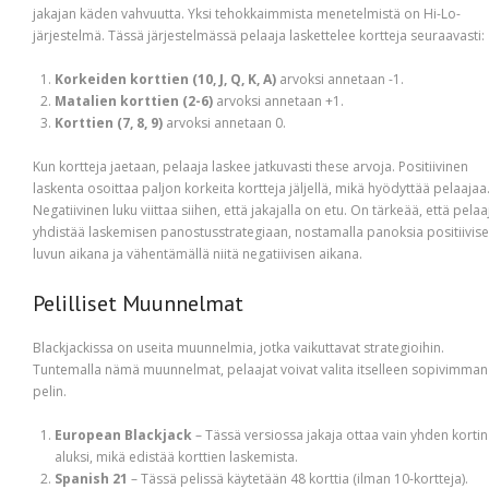
jakajan käden vahvuutta. Yksi tehokkaimmista menetelmistä on Hi-Lo-
järjestelmä. Tässä järjestelmässä pelaaja laskettelee kortteja seuraavasti:
Korkeiden korttien (10, J, Q, K, A)
arvoksi annetaan -1.
Matalien korttien (2-6)
arvoksi annetaan +1.
Korttien (7, 8, 9)
arvoksi annetaan 0.
Kun kortteja jaetaan, pelaaja laskee jatkuvasti these arvoja. Positiivinen
laskenta osoittaa paljon korkeita kortteja jäljellä, mikä hyödyttää pelaajaa
Negatiivinen luku viittaa siihen, että jakajalla on etu. On tärkeää, että pelaa
yhdistää laskemisen panostusstrategiaan, nostamalla panoksia positiivis
luvun aikana ja vähentämällä niitä negatiivisen aikana.
Pelilliset Muunnelmat
Blackjackissa on useita muunnelmia, jotka vaikuttavat strategioihin.
Tuntemalla nämä muunnelmat, pelaajat voivat valita itselleen sopivimman
pelin.
European Blackjack
– Tässä versiossa jakaja ottaa vain yhden kortin
aluksi, mikä edistää korttien laskemista.
Spanish 21
– Tässä pelissä käytetään 48 korttia (ilman 10-kortteja).