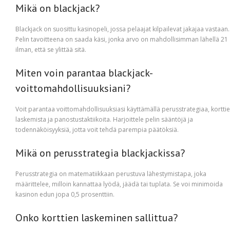
Mikä on blackjack?
Blackjack on suosittu kasinopeli, jossa pelaajat kilpailevat jakajaa vastaan.
Pelin tavoitteena on saada käsi, jonka arvo on mahdollisimman lähellä 21
ilman, että se ylittää sitä.
Miten voin parantaa blackjack-
voittomahdollisuuksiani?
Voit parantaa voittomahdollisuuksiasi käyttämällä perusstrategiaa, kortti
laskemista ja panostustaktiikoita. Harjoittele pelin sääntöjä ja
todennäköisyyksiä, jotta voit tehdä parempia päätöksiä.
Mikä on perusstrategia blackjackissa?
Perusstrategia on matematiikkaan perustuva lähestymistapa, joka
määrittelee, milloin kannattaa lyödä, jäädä tai tuplata. Se voi minimoida
kasinon edun jopa 0,5 prosenttiin.
Onko korttien laskeminen sallittua?